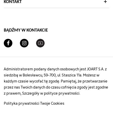
"https://szachownica.com.pl/koszyk?
KONTAKT
add=1&id_product=13715&id_product_attribute=6079
["url"]=>
string(126)
"https://szachownica.com.pl/legginsy/13715-
60799-
BĄDŹMY W KONTAKCIE
legginsy-
dziewczece-
104jdt23pull-
25g#/65-
dzieciak_rozmiar-
122/72-
kolor-
bordowy"
Administratorem podany danych osobowych jest JOART S.A. z
["type"]=>
siedzibą w Bolesławcu, 59-700, ul. Staszica 11a. Możesz w
string(5)
każdym czasie wycofać tę zgodę. Pamiętaj, że przetwarzanie
"color"
przez nas Twoich danych do czasu cofnięcia zgody jest zgodne
["html_color_code"]=>
string(7)
z prawem, Szczegóły w polityce prywatności.
"#800000"
}
Polityka prywatności
Twoje Cookies