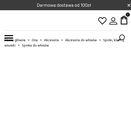
×
Darmowa dostawa od 100zł
0
Strona główna
>
Ona
>
Akcesoria
>
Akcesoria do włosów
>
Spinki, klamry,
wsuwki
>
Spinka do włosów