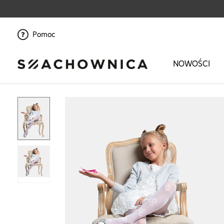
Pomoc
NOWOŚCI
Strona główna
>
Dziewczynka
>
Bielizna
>
Rajstopy
>
Ażurowe rajstopy