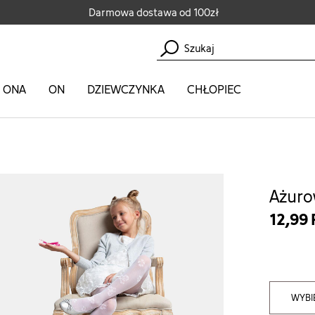
Darmowa dostawa od 100zł
ONA
ON
DZIEWCZYNKA
CHŁOPIEC
Ażuro
12,99
WYBI