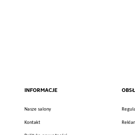
["html_color_code"]=>
string(7)
"#FFFFFF"
}
INFORMACJE
OBSŁ
Nasze salony
Regul
Kontakt
Reklam