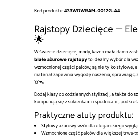
433WDWRAM-0012G-A4
Kod produktu:
Rajstopy Dziecięce – El
🌟
W świecie dziecięcej mody, każda mała dama zasł
białe ażurowe rajstopy
to idealny wybór dla wsz
wzmocnionej części palców, są nie tylko stylowe, 
materiał zapewnia wygodę noszenia, sprawiając, ż
👗👠
Dodaj klasy do codziennych stylizacji, a także do 
komponują się z sukienkami i spódnicami, podkreśl
Praktyczne atuty produktu:
Stylowy ażurowy wzór dla eleganckiego wyglą
Wzmocniona część palców dla większej trwałoś