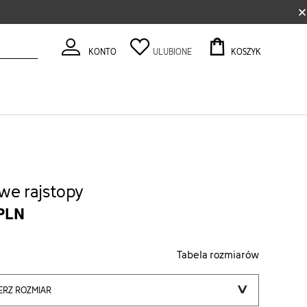
×
KONTO
ULUBIONE
KOSZYK
we rajstopy
 PLN
Tabela rozmiarów
ERZ ROZMIAR