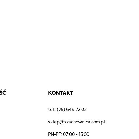
tml_color_code"]=>
ing(7)
FFFFF"
ŚĆ
KONTAKT
tel.: (75) 649 72 02
sklep@szachownica.com.pl
PN-PT: 07:00 - 15:00