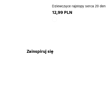
Dziewczęce rajstopy serca 20 den
12,99 PLN
biały
array(10)
{
["id_product_attribute"]=>
int(78912)
["texture"]=>
string(0)
Zainspiruj się
""
["id_product"]=>
string(5)
"18543"
["name"]=>
string(6)
"biały"
["id_attribute"]=>
string(2)
"19"
["qty"]=>
int(44)