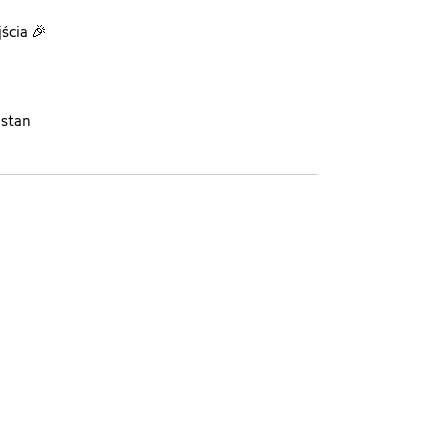
ścia 🎉
stan