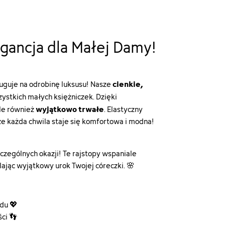
egancja dla Małej Damy!
cienkie,
uguje na odrobinę luksusu! Nasze
ystkich małych księżniczek. Dzięki
wyjątkowo trwałe
ale również
. Elastyczny
e każda chwila staje się komfortowa i modna!
szczególnych okazji! Te rajstopy wspaniale
ając wyjątkowy urok Twojej córeczki. 🌸
du 💖
ci 👣