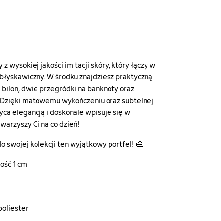
 wysokiej jakości imitacji skóry, który łączy w
 błyskawiczny. W środku znajdziesz praktyczną
 bilon, dwie przegródki na banknoty oraz
y. Dzięki matowemu wykończeniu oraz subtelnej
wyca elegancją i doskonale wpisuje się w
warzyszy Ci na co dzień!
 do swojej kolekcji ten wyjątkowy portfel! 👜
kość 1 cm
oliester