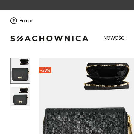
Pomoc
NOWOŚCI
Strona główna
>
Ona
>
Akcesoria
>
Portfele
>
Portfel damski
-33%