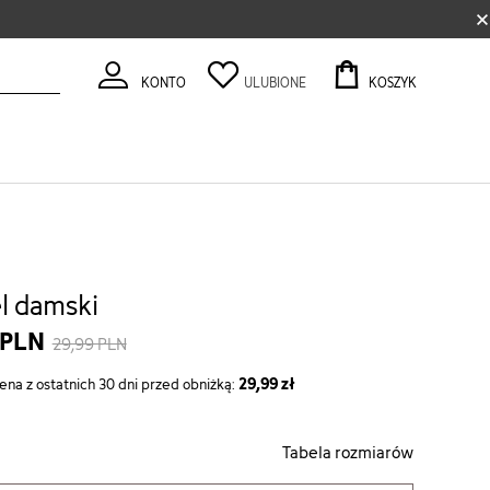
×
KONTO
ULUBIONE
KOSZYK
el damski
 PLN
29,99 PLN
29,99 zł
ena z ostatnich 30 dni przed obniżką:
Tabela rozmiarów