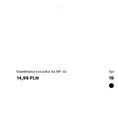
Bawełniana koszulka na WF-dz
Spode
14,99 PLN
19,
biały
czar
array(10)
arra
{
{
["id_product_attribute"]=>
["id
int(62182)
int(
["texture"]=>
["te