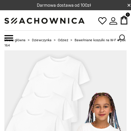
×
Darmowa dostawa od 100zł
0
Strona główna
>
Dziewczynka
>
Odzież
>
Bawełniane koszulki na W-F 4-pak
164