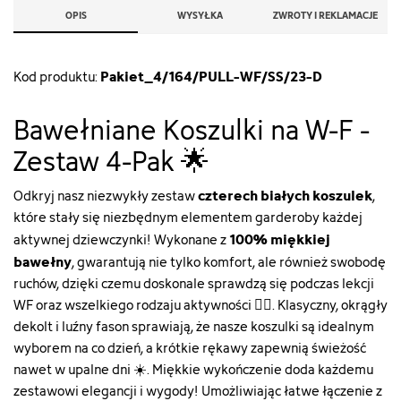
OPIS
WYSYŁKA
ZWROTY I REKLAMACJE
Pakiet_4/164/PULL-WF/SS/23-D
Kod produktu:
Bawełniane Koszulki na W-F -
Zestaw 4-Pak 🌟
czterech białych koszulek
Odkryj nasz niezwykły zestaw
,
które stały się niezbędnym elementem garderoby każdej
100% miękkiej
aktywnej dziewczynki! Wykonane z
bawełny
, gwarantują nie tylko komfort, ale również swobodę
ruchów, dzięki czemu doskonale sprawdzą się podczas lekcji
WF oraz wszelkiego rodzaju aktywności 🏃‍♀️. Klasyczny, okrągły
dekolt i luźny fason sprawiają, że nasze koszulki są idealnym
wyborem na co dzień, a krótkie rękawy zapewnią świeżość
nawet w upalne dni ☀️. Miękkie wykończenie doda każdemu
zestawowi elegancji i wygody! Umożliwiając łatwe łączenie z