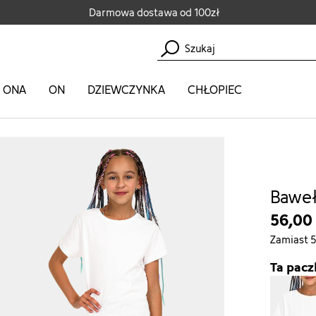
Darmowa dostawa od 100zł
ONA
ON
DZIEWCZYNKA
CHŁOPIEC
k 152
Baweł
56,00
Zamiast 
Ta pacz