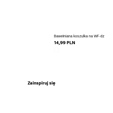
Bawełniana koszulka na WF-dz
14,99 PLN
biały
array(10)
{
["id_product_attribute"]=>
int(62182)
["texture"]=>
string(0)
Zainspiruj się
""
["id_product"]=>
string(5)
"13925"
["name"]=>
string(6)