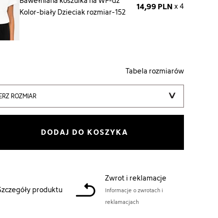
Bawełniana koszulka na WF-dz
14,99 PLN
x 4
Kolor-biały Dzieciak rozmiar-152
Tabela rozmiarów
ERZ ROZMIAR
DODAJ DO KOSZYKA
Zwrot i reklamacje
Szczegóły produktu
Informacje o zwrotach i
reklamacjach