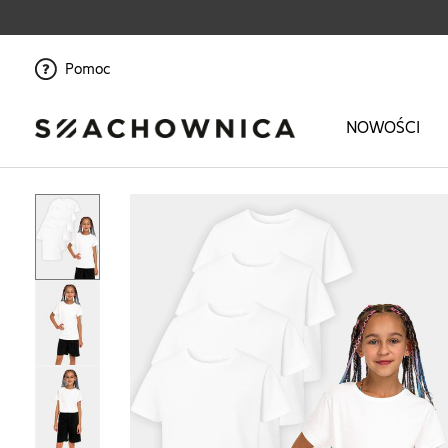
Pomoc
NOWOŚCI
Strona główna
>
Dziewczynka
>
Odzież
>
Bawełniane koszulki na W-F 4-pa