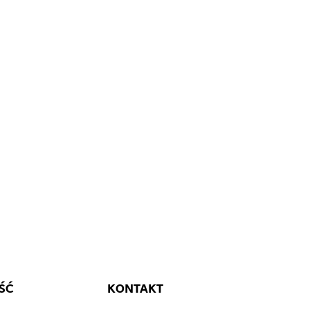
"
ype"]=>
ing(5)
lor"
tml_color_code"]=>
ing(7)
000000"
ŚĆ
KONTAKT