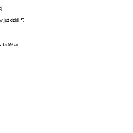
ji
 już dziś! 🛒
wita 59 cm