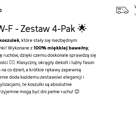
D
W-F - Zestaw 4-Pak 🌟
 koszulek
, które stały się niezbędnym
100% miękkiej bawełny
nki! Wykonane z
,
dę ruchów, dzięki czemu doskonale sprawdzą się
i 🏃‍♀️. Klasyczny, okrągły dekolt i luźny fason
 na co dzień, a krótkie rękawy zapewnią
enie doda każdemu zestawowi elegancji i
lizacjami, te koszulki są absolutnie
 przyjemne mogą być dni pełne ruchu! 😊