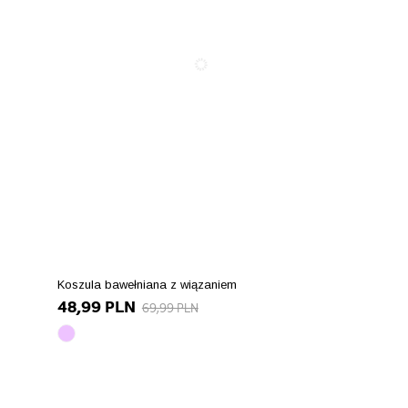
Koszula bawełniana z wiązaniem
48,99 PLN
69,99 PLN
jasny
fiolet
array(10)
{