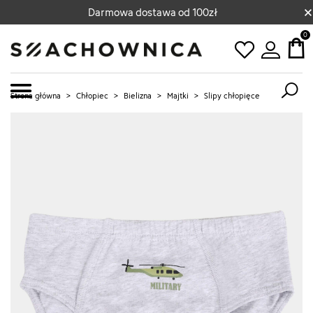
×
Darmowa dostawa od 100zł
0
Strona główna
>
Chłopiec
>
Bielizna
>
Majtki
>
Slipy chłopięce