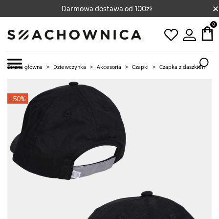
×
Darmowa dostawa od 100zł
0
Strona główna
>
Dziewczynka
>
Akcesoria
>
Czapki
>
Czapka z daszkiem
-50%