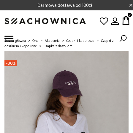
×
Darmowa dostawa od 100zł
0
Strona główna
>
Ona
>
Akcesoria
>
Czapki i kapelusze
>
Czapki z
daszkiem i kapelusze
>
Czapka z daszkiem
-30%