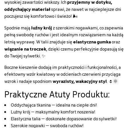
przyjemny w dotyku,
wysokiej zawartości wiskozy. Ich
oddychający materiał
sprawi, że nawet w najcieplejsze dni
poczujesz się komfortowo i świeżo! 🌬️
luźny krój
Spodnie mają
z szerokimi nogawkami, co zapewnia
pełną swobodę ruchów i jest idealnym rozwiązaniem na każdą
elastyczna gumka
letnią wyprawę. W talii znajduje się
oraz
wiązanie na troczek
, dzięki czemu perfekcyjnie dopasują się
do Twojej sylwetki. ✨
Boczne kieszenie dodają im praktyczności i funkcjonalności, a
efektowny wzór kwiatowy w odcieniach czerwieni przyciąga
wyrazisty, wakacyjny styl
wzrok i nadaje spodniom
. 🌷🌞
Praktyczne Atuty Produktu:
Oddychająca tkanina – idealna na ciepłe dni!
Luźny krój – maksymalny komfort noszenia!
Elastyczna talia – doskonałe dopasowanie do sylwetki!
Szerokie nogawki – swoboda ruchów!