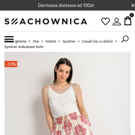
×
Darmowa dostawa od 100zł
0
Strona główna
>
Ona
>
Odzież
>
Spodnie
>
Casual (na co dzień)
>
Spodnie wiskozowe boho
-33%