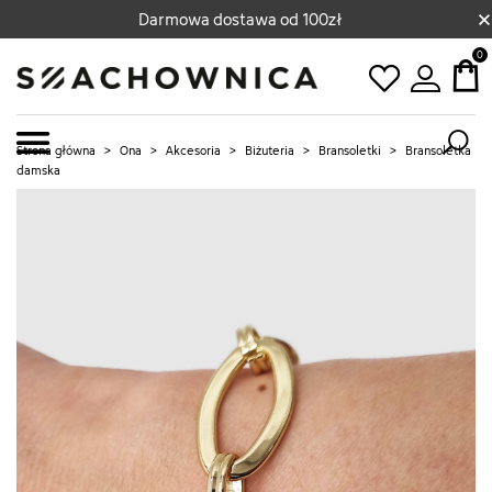
×
Darmowa dostawa od 100zł
0
Strona główna
>
Ona
>
Akcesoria
>
Biżuteria
>
Bransoletki
>
Bransoletka
damska