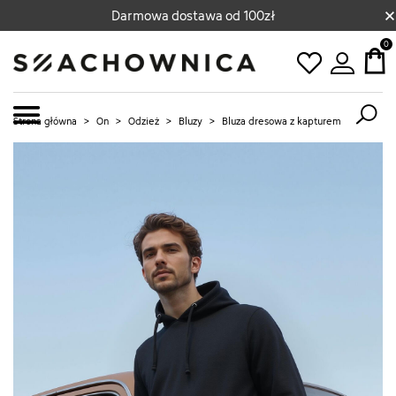
×
Darmowa dostawa od 100zł
0
Strona główna
>
On
>
Odzież
>
Bluzy
>
Bluza dresowa z kapturem