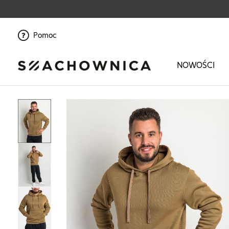
Pomoc
NOWOŚCI
Strona główna
>
On
>
Odzież
>
Bluzy
>
Bluza bawełniana z kapturem