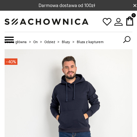
×
Darmowa dostawa od 100zł
0
Strona główna
>
On
>
Odzież
>
Bluzy
>
Bluza z kapturem
-40%