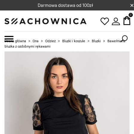
×
Darmowa dostawa od 100zł
0
Strona główna
>
Ona
>
Odzież
>
Bluzki i koszule
>
Bluzki
>
Bawełniana
bluzka z ozdobnymi rękawami