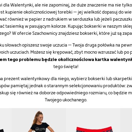
i dla Walentynki, ale nie zapominaj, że duże znaczenie ma nie tylko
t kupienie okolicznościowej torebki – jej wielkość dopasuj do wie
 również w papier z nadrukiem w serduszka lub jeżeli paczuszka 
ać tasiemką w pasującym kolorze. Kupując bokserki w naszym sk
zego? W ofercie Szachownicy znajdziesz bokserki, które już są z
ilku słowach opiszesz swoje uczucia – Twoja druga połówka na pewno
ich uczuciach. Możesz się krępować, zbyt mocno wzruszać lub po 
em tego problemu będzie okolicznościowa kartka walentyn
tego święta!
na prezent walentynkowy dla niego, wybierz bokserki lub skarpet
upów pamiętaj jednak o starannym selekcjonowaniu produktów: zwr
, skup się również na doborze odpowiedniego rozmiaru, co będzie m
Twojego ukochanego.