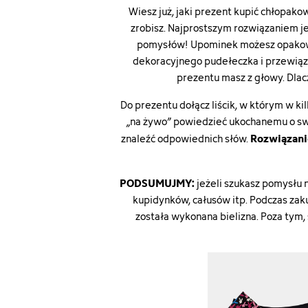
Wiesz już, jaki prezent kupić chłopakow
zrobisz. Najprostszym rozwiązaniem jes
pomysłów! Upominek możesz opakować
dekoracyjnego pudełeczka i przewiąz
prezentu masz z głowy. Dlac
Do prezentu dołącz liścik, w którym w k
„na żywo” powiedzieć ukochanemu o swo
Rozwiązani
znaleźć odpowiednich słów.
PODSUMUJMY:
jeżeli szukasz pomysłu 
kupidynków, całusów itp. Podczas zak
została wykonana bielizna. Poza tym