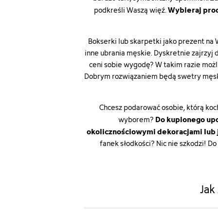
Wybieraj prod
podkreśli Waszą więź.
Bokserki lub skarpetki jako prezent na
inne
ubrania męskie
. Dyskretnie zajrzyj
ceni sobie wygodę? W takim razie moż
Dobrym rozwiązaniem będą
swetry męs
Chcesz podarować osobie, którą koch
Do kupionego upo
wyborem?
okolicznościowymi dekoracjami lub j
fanek słodkości? Nic nie szkodzi! D
Jak