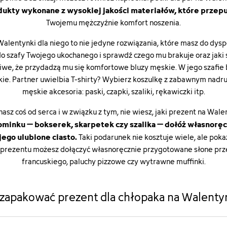
ukty wykonane z wysokiej jakości materiałów, które przepu
Twojemu mężczyźnie komfort noszenia.
 Walentynki dla niego to nie jedyne rozwiązania, które masz do d
 do szafy Twojego ukochanego i sprawdź czego mu brakuje oraz jaki 
liwe, że przydadzą mu się komfortowe
bluzy męskie
. W jego szafie
kie
. Partner uwielbia T-shirty? Wybierz koszulkę z zabawnym nadr
męskie akcesoria
: paski, czapki, szaliki, rękawiczki itp.
asz coś od serca i w związku z tym, nie wiesz, jaki prezent na Wa
minku – bokserek, skarpetek czy szalika – dołóż własnoręc
ego ulubione ciasto.
Taki podarunek nie kosztuje wiele, ale pokaz
o prezentu możesz dołączyć własnoręcznie przygotowane słone przek
francuskiego, paluchy pizzowe czy wytrawne muffinki.
 zapakować prezent dla chłopaka na Walenty