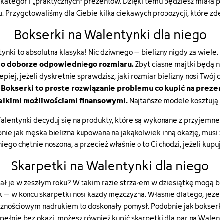
ategorii „praktycznych” prezentów. Dzięki temu będziesz miała p
rzu. Przygotowaliśmy dla Ciebie kilka ciekawych propozycji, które
Bokserki na Walentynki dla niego
nki to absolutna klasyka! Nic dziwnego – bielizny nigdy za wiele.
 o doborze odpowiedniego rozmiaru.
Zbyt ciasne majtki będą n
epiej, jeżeli dyskretnie sprawdzisz, jaki rozmiar bielizny nosi Twój 
Bokserki to proste rozwiązanie problemu co kupić na prezen
.
elkimi możliwościami finansowymi.
Najtańsze modele kosztują o
alentynki decyduj się na produkty, które są wykonane z przyjemn
bnie jak
męska bielizna
kupowana na jakąkolwiek inną okazję, musi
niego chętnie noszona, a przecież właśnie o to Ci chodzi, jeżeli ku
Skarpetki na Walentynki dla niego
tał je w zeszłym roku? W takim razie strzałem w dziesiątkę mogą 
 w końcu skarpetki nosi każdy mężczyzna. Właśnie dlatego, jeżeli 
icznościowym nadrukiem to doskonały pomysł. Podobnie jak bokserk
pełnie bez okazji możesz również kupić skarpetki dla par na Walent