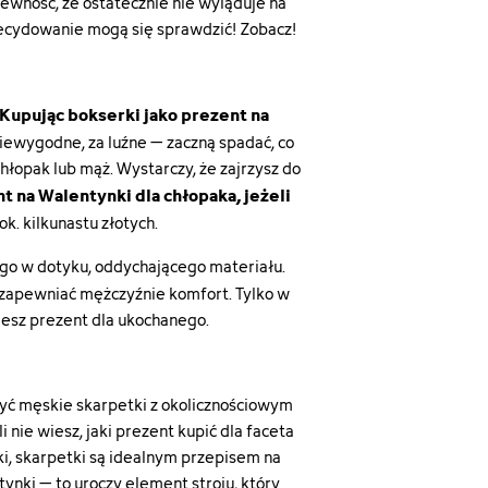
ewność, że ostatecznie nie wyląduje na
 zdecydowanie mogą się sprawdzić! Zobacz!
Kupując bokserki jako prezent na
iewygodne, za luźne – zaczną spadać, co
chłopak lub mąż. Wystarczy, że zajrzysz do
t na Walentynki dla chłopaka, jeżeli
k. kilkunastu złotych.
ego w dotyku, oddychającego materiału.
 zapewniać mężczyźnie komfort. Tylko w
pujesz prezent dla ukochanego.
być
męskie skarpetki
z okolicznościowym
nie wiesz, jaki prezent kupić dla faceta
i, skarpetki są idealnym przepisem na
ynki – to uroczy element stroju, który