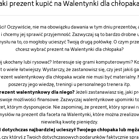
aki prezent kupić na Walentynki dla chłopak
i! Oczywiście, nie ma obowiązku dawania w tym dniu prezentów, ale
e i chcemy jej sprawić przyjemność. Zazwyczaj są to bardzo drobne 
ysłu na to, co mogłoby ucieszyć Twoją drugą połówkę. O czym prz
chcesz wybrać prezent na Walentynki dla chłopaka?
j ukochany lubi rysować? Interesuje się grami komputerowymi? Ko
o wiele łatwiejszy. Wystarczy, że zastanowisz się, czy jest jakiś 
prezent walentynkowy dla chłopaka wcale nie musi być materialny. 
poszerzy jego wiedzę, treningi u personalnego trenera itp.
rezent walentynkowy dla niego?
Jeżeli zastanawiasz się, jaki 
woje możliwości finansowe. Zazwyczaj walentynkowe upominki to dr
żet, którym dysponujecie. Nie zapominaj, że prezent, który sprawi 
omysłów na prezent dla faceta na Walentynki, które można zrealizo
niewielką kwotę pieniędzy.
i dotychczas najbardziej ucieszył Twojego chłopaka lub męż
ę, czy któryś z Twoich dotychczasowych podarunków faktycznie spra