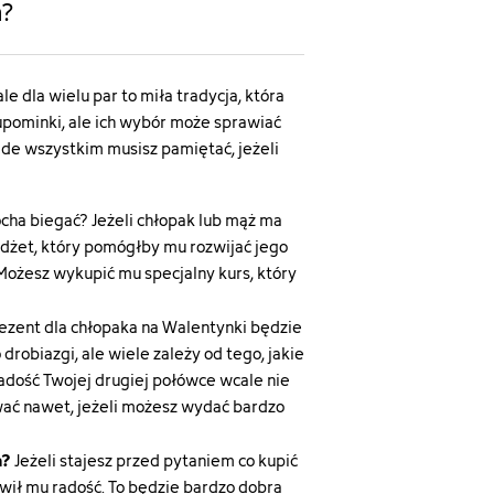
a?
 dla wielu par to miła tradycja, która
upominki, ale ich wybór może sprawiać
ede wszystkim musisz pamiętać, jeżeli
cha biegać? Jeżeli chłopak lub mąż ma
gadżet, który pomógłby mu rozwijać jego
Możesz wykupić mu specjalny kurs, który
prezent dla chłopaka na Walentynki będzie
obiazgi, ale wiele zależy od tego, jakie
radość Twojej drugiej połówce wcale nie
wać nawet, jeżeli możesz wydać bardzo
a?
Jeżeli stajesz przed pytaniem co kupić
wił mu radość. To będzie bardzo dobra