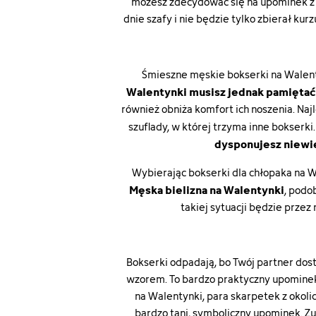
możesz zdecydować się na upominek z k
dnie szafy i nie będzie tylko zbierał ku
Śmieszne męskie bokserki na Walenty
Walentynki musisz jednak pamiętać
również obniża komfort ich noszenia. Najl
szuflady, w której trzyma inne bokserki
dysponujesz niewi
Wybierając bokserki dla chłopaka na W
Męska bielizna na Walentynki
, podo
takiej sytuacji będzie przez 
Bokserki odpadają, bo Twój partner dos
wzorem. To bardzo praktyczny upominek –
na Walentynki, para skarpetek z okol
bardzo tani, symboliczny upominek. Zu