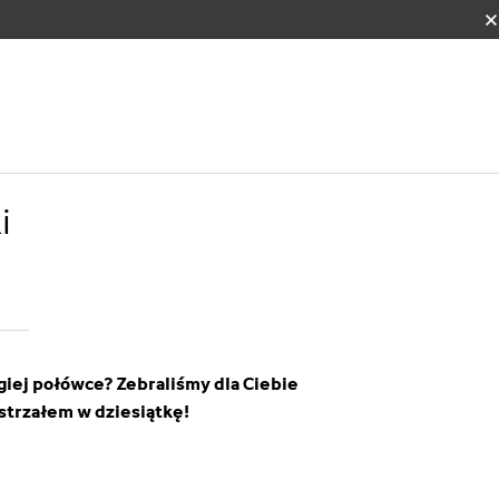
×
i
ugiej połówce? Zebraliśmy dla Ciebie
 strzałem w dziesiątkę!