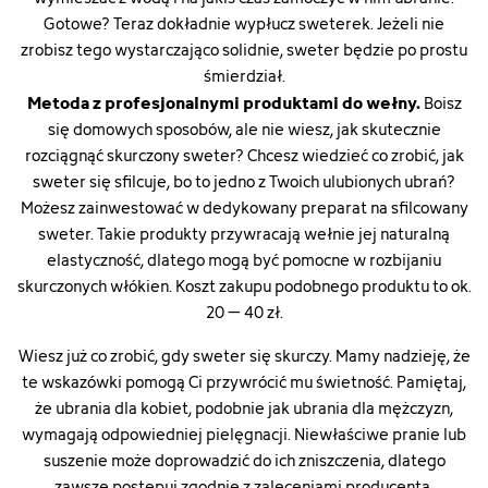
Gotowe? Teraz dokładnie wypłucz sweterek. Jeżeli nie
zrobisz tego wystarczająco solidnie, sweter będzie po prostu
śmierdział.
Metoda z profesjonalnymi produktami do wełny.
Boisz
się domowych sposobów, ale nie wiesz, jak skutecznie
rozciągnąć skurczony sweter? Chcesz wiedzieć co zrobić, jak
sweter się sfilcuje, bo to jedno z Twoich ulubionych ubrań?
Możesz zainwestować w dedykowany preparat na sfilcowany
sweter. Takie produkty przywracają wełnie jej naturalną
elastyczność, dlatego mogą być pomocne w rozbijaniu
skurczonych włókien. Koszt zakupu podobnego produktu to ok.
20 – 40 zł.
Wiesz już co zrobić, gdy sweter się skurczy. Mamy nadzieję, że
te wskazówki pomogą Ci przywrócić mu świetność. Pamiętaj,
że
ubrania dla kobiet
, podobnie jak
ubrania dla mężczyzn
,
wymagają odpowiedniej pielęgnacji. Niewłaściwe pranie lub
suszenie może doprowadzić do ich zniszczenia, dlatego
zawsze postępuj zgodnie z zaleceniami producenta.